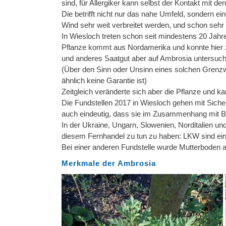
sind, für Allergiker kann selbst der Kontakt mit 
Die betrifft nicht nur das nahe Umfeld, sondern e
Wind sehr weit verbreitet werden, und schon sehr 
In Wiesloch treten schon seit mindestens 20 Jahre
Pflanze kommt aus Nordamerika und konnte hier zw
und anderes Saatgut aber auf Ambrosia untersucht
(Über den Sinn oder Unsinn eines solchen Grenzwer
ähnlich keine Garantie ist)
Zeitgleich veränderte sich aber die Pflanze und k
Die Fundstellen 2017 in Wiesloch gehen mit Sicherh
auch eindeutig, dass sie im Zusammenhang mit B
In der Ukraine, Ungarn, Slowenien, Norditalien un
diesem Fernhandel zu tun zu haben: LKW sind ein w
Bei einer anderen Fundstelle wurde Mutterboden an
Merkmale der Ambrosia