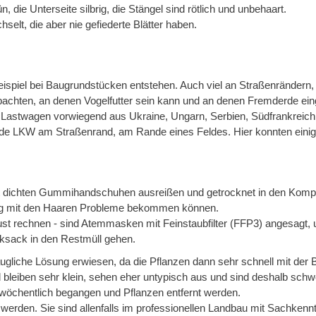
, die Unterseite silbrig, die Stängel sind rötlich und unbehaart.
elt, die aber nie gefiederte Blätter haben.
.
eispiel bei Baugrundstücken entstehen. Auch viel an Straßenrändern, 
chten, an denen Vogelfutter sein kann und an denen Fremderde ein
 Lastwagen vorwiegend aus Ukraine, Ungarn, Serbien, Südfrankreich 
emde LKW am Straßenrand, am Rande eines Feldes. Hier konnten eini
 mit dichten Gummihandschuhen ausreißen und getrocknet in den Kom
ng mit den Haaren Probleme bekommen können.
t rechnen - sind Atemmasken mit Feinstaubfilter (FFP3) angesagt, u
iksack in den Restmüll gehen.
gliche Lösung erwiesen, da die Pflanzen dann sehr schnell mit der Bl
bleiben sehr klein, sehen eher untypisch aus und sind deshalb schwe
wöchentlich begangen und Pflanzen entfernt werden.
t werden. Sie sind allenfalls im professionellen Landbau mit Sachken