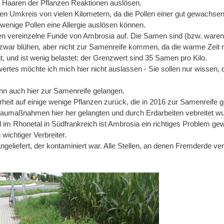
den Haaren der Pflanzen Reaktionen auslösen.
inen Umkreis von vielen Kilometern, da die Pollen einer gut gewachse
wenige Pollen eine Allergie auslösen können.
n vereinzelne Funde von Ambrosia auf. Die Samen sind (bzw. waren) h
ar blühen, aber nicht zur Samenreife kommen, da die warme Zeit nic
, und ist wenig belastet: der Grenzwert sind 35 Samen pro Kilo.
tes möchte ich mich hier nicht auslassen - Sie sollen nur wissen, da
ann auch hier zur Samenreife gelangen.
eit auf einige wenige Pflanzen zurück, die in 2016 zur Samenreife ge
aumaßnahmen hier her gelangten und durch Erdarbeiten vebreitet w
d im Rhonetal in Südfrankreich ist Ambrosia ein richtiges Problem gew
ichtiger Verbreiter.
geliefert, der kontaminiert war. Alle Stellen, an denen Fremderde ve