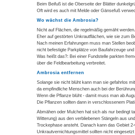
Beim Beifuß ist die Oberseite der Blätter dunkelgrün
Oft wird es auch mit Melde oder Gänsefuß verwechs
Wo wächst die Ambrosia?
Nicht auf Flächen, die regelmäßig gemäht werden
Eher auf gestörten Unkrautflächen, wie sie zum B
Nach meinen Erfahrungen muss man Stellen beoba
nicht befestigte Parkplätze von Baufahrzeuge und
Was heißt das?: Bei einer Fundstelle parkten fr
über die Feldbearbeitung verbreitet.
Ambrosia entfernen
Solange sie nicht blüht kann man sie gefahrlos
da empfindliche Menschen auch bei der Berühru
Wenn die Pflanze blüht - damit muss man ab Augus
Die Pflanzen sollten dann in verschlossenem Plat
Abmähen oder Mulchen hat sich als nur bedingt tau
Witterung) aus den verbliebenen Stängeln aus und 
Trockephase ansteht. Danach kann das Gebiet 2-
Unkrautvernichtungsmittel sollten nicht eingesetz